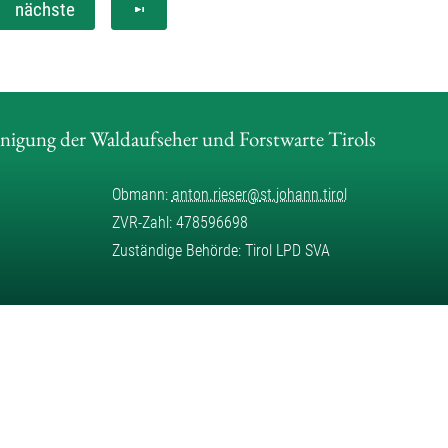
nächste
inigung der Waldaufseher und Forstwarte Tirols
Obmann:
anton.rieser
@
st.johann.tirol
ZVR-Zahl: 478596698
Zuständige Behörde: Tirol LPD SVA