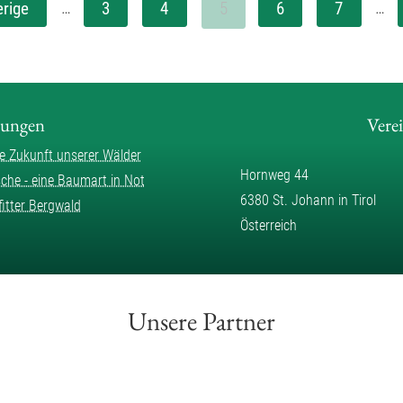
…
…
5
erige
3
4
6
7
lungen
Vere
ie Zukunft unserer Wälder
Hornweg 44
sche - eine Baumart in Not
6380 St. Johann in Tirol
fitter Bergwald
Österreich
Unsere Partner