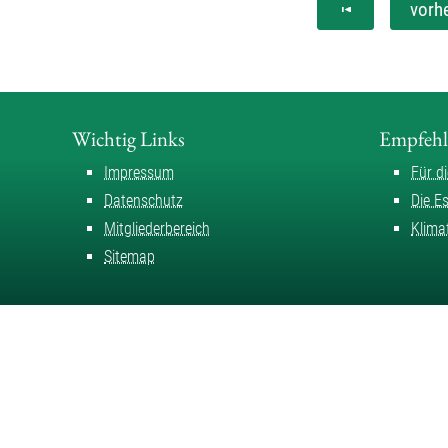
vorh
Wichtig Links
Empfeh
Impressum
Für d
Datenschutz
Die E
Mitgliederbereich
Klima
Sitemap