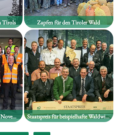
 Tirols
Zapfen für den Tiroler Wald
WALDHOANGART am 6. November 2018 in St. Johann i.T.
Staatspreis für beispielhafte Waldwirtschaft 2018: Innovation und Vielseitigkeit