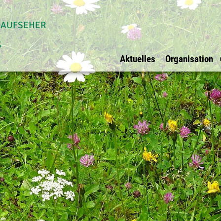
daufseher
s
Aktuelles
Organisation
Allgemein
Waldaufseher Tirols
Überblick
Impressum
Überblick
Vorstand
Datenschutz
Innsbruck Stadt
Vorstandsmit
Ihre Werbung bei
Innsbruck Land
BFI Vertreter
uns?
Schwaz
Rechnungspr
E-Mail
Kufstein
Kitzbühel
Osttirol
Imst