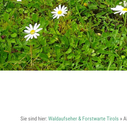
Sie sind hier:
Waldaufseher & Forstwarte Tirols
»
A