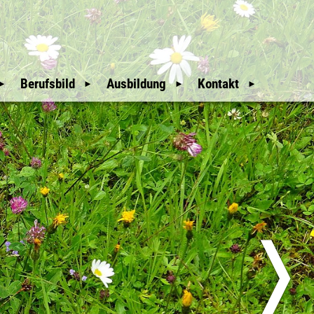
Berufsbild
Ausbildung
Kontakt
Mitgliederbereich
Wir Waldaufseher
Auswahl und
Weitere Hinweise
Ausbildung
An- & Abmeldung
Unsere Geschichte
Downloads
Mitglieder
glieder
Nützliche Links
Sitemap
üfer
Erweiterte Suche
❭