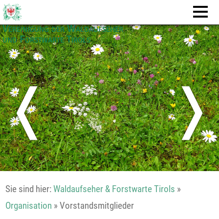
Vereinigung der Waldaufseher
und Forstwarte Tirols
❬
❭
Sie sind hier:
Waldaufseher & Forstwarte Tirols
»
Organisation
»
Vorstandsmitglieder