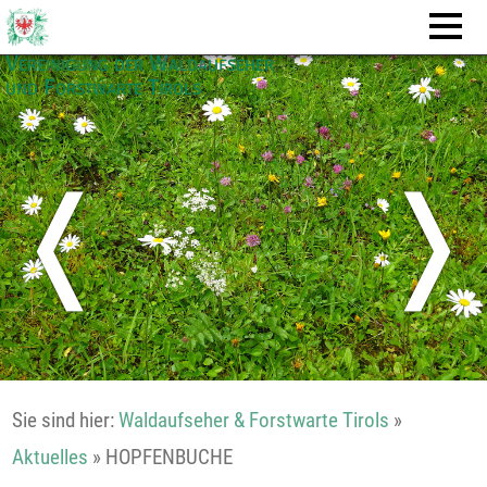
Vereinigung der Waldaufseher
und Forstwarte Tirols
❬
❭
Sie sind hier:
Waldaufseher & Forstwarte Tirols
»
Aktuelles
»
HOPFENBUCHE