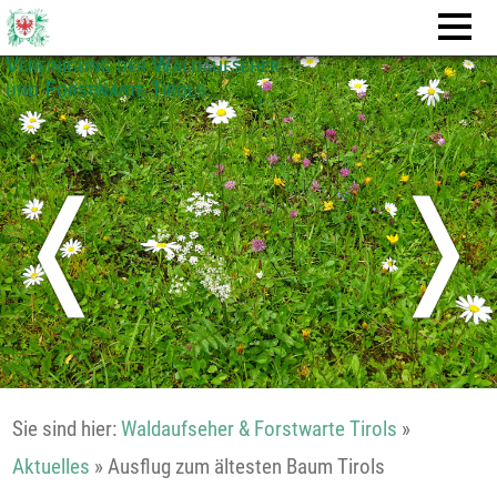
Vereinigung der Waldaufseher
und Forstwarte Tirols
❬
❭
Sie sind hier:
Waldaufseher & Forstwarte Tirols
»
Aktuelles
»
Ausflug zum ältesten Baum Tirols