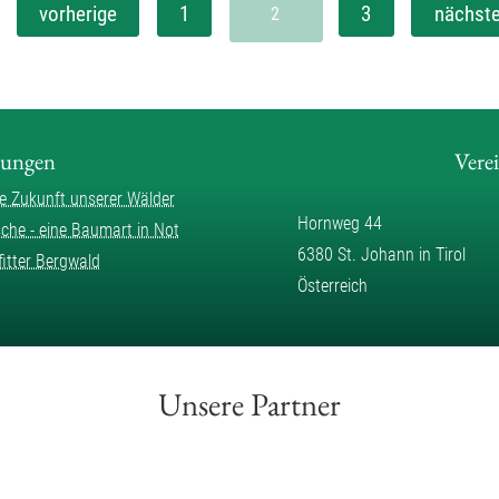
vorherige
1
3
nächst
2
lungen
Vere
ie Zukunft unserer Wälder
Hornweg 44
sche - eine Baumart in Not
6380 St. Johann in Tirol
fitter Bergwald
Österreich
Unsere Partner