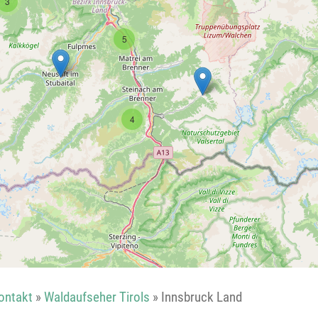
3
Reutte
5
Landeck
4
ontakt
»
Waldaufseher Tirols
»
Innsbruck Land