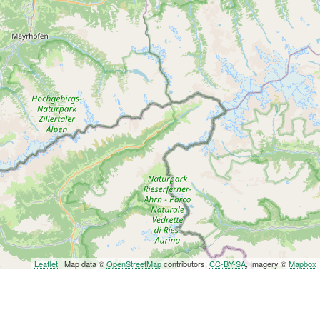
Leaflet
| Map data ©
OpenStreetMap
contributors,
CC-BY-SA
, Imagery ©
Mapbox