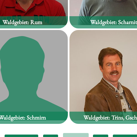
Waldgebiet:
Rum
Waldgebiet:
Scharnit
Hannes Lamparter
Armin Christian Artur L
Waldgebiet:
Schmirn
Waldgebiet:
Trins, Gsch
Hubert Lutz
Peter Mair