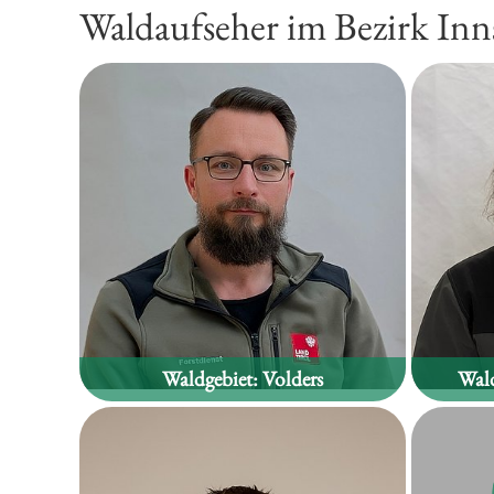
Waldaufseher im Bezirk In
Waldgebiet:
Volders
Wald
Schriftführer
Andy Hoffmann