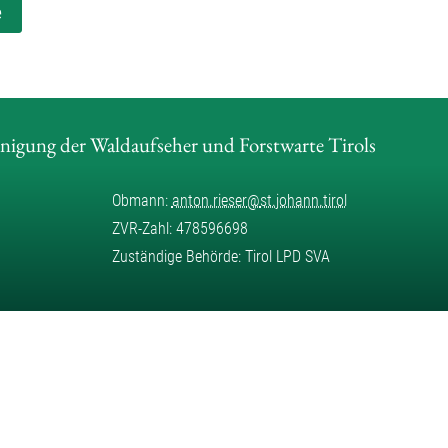
e
inigung der Waldaufseher und Forstwarte Tirols
Obmann:
anton.rieser
@
st.johann.tirol
ZVR-Zahl: 478596698
Zuständige Behörde: Tirol LPD SVA