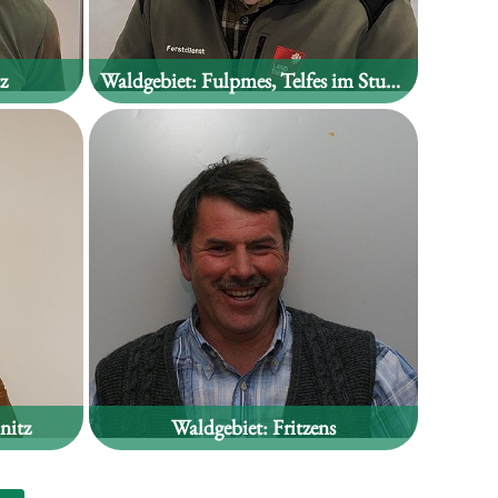
z
Waldgebiet:
Fulpmes, Telfes im Stubaital
echner
Lukas Leiter
nitz
Waldgebiet:
Fritzens
Konrad Müller