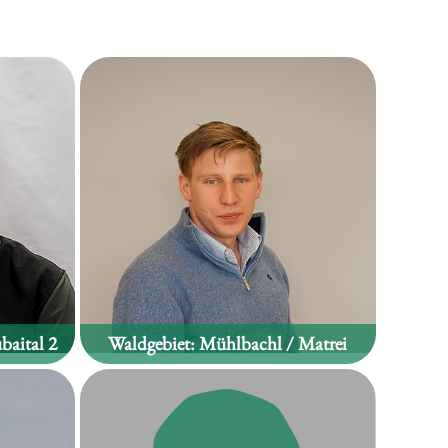
baital 2
Waldgebiet:
Mühlbachl / Matrei
Simon Josef Kalchschmid