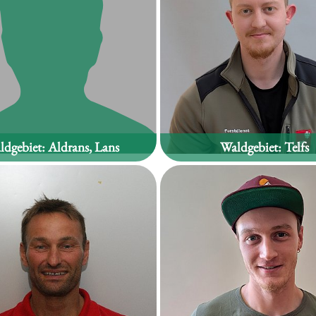
ldgebiet:
Aldrans, Lans
Waldgebiet:
Telfs
Georg Kinzner
Laurin Kowalik