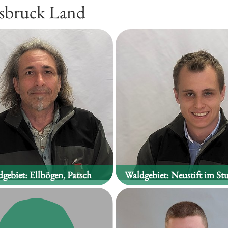
nsbruck Land
gebiet:
Ellbögen, Patsch
Waldgebiet:
Neustift im Stu
Martin Jörg
Lorenz Kaftan