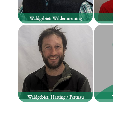
Waldgebiet:
Wildermieming
Karl Krug
Waldgebiet:
Hatting / Pettnau
Michael Lindenthaler