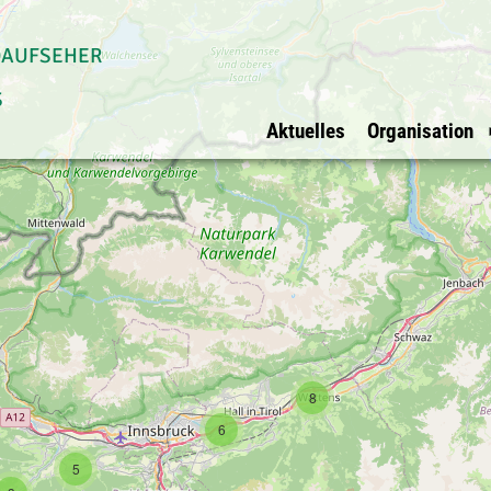
daufseher
s
Aktuelles
Organisation
Allgemein
Waldaufseher Tirols
Überblick
Impressum
Überblick
Vorstand
Datenschutz
Innsbruck Stadt
Vorstandsmit
Ihre Werbung bei
Innsbruck Land
BFI Vertreter
uns?
Schwaz
Rechnungspr
E-Mail
Kufstein
8
Kitzbühel
6
Osttirol
5
Imst