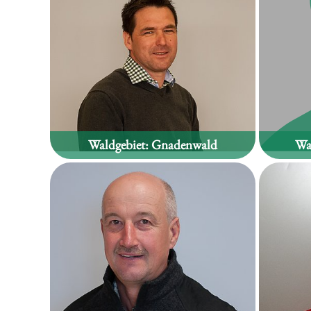
Waldgebiet:
Gnadenwald
Wa
Gottfried Kerscher