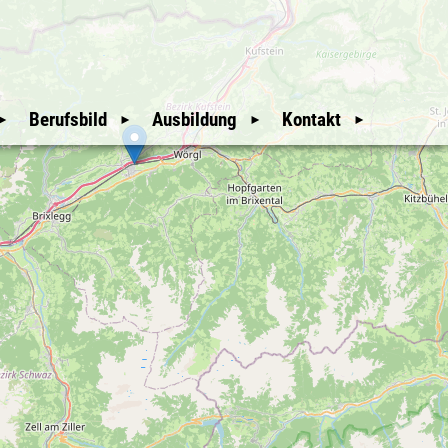
Berufsbild
Ausbildung
Kontakt
Mitgliederbereich
Wir Waldaufseher
Auswahl und
Weitere Hinweise
Ausbildung
An- & Abmeldung
Unsere Geschichte
Downloads
Mitglieder
glieder
Nützliche Links
Sitemap
üfer
Erweiterte Suche