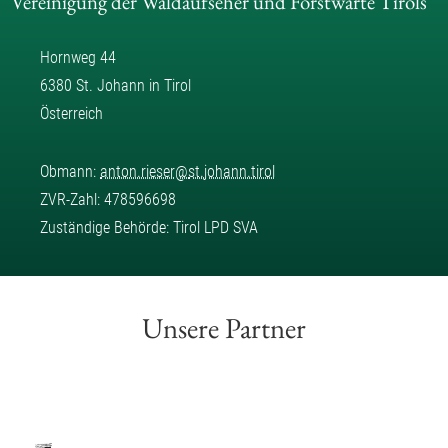
Vereinigung der Waldaufseher und Forstwarte Tirols
Hornweg 44
6380 St. Johann in Tirol
Österreich
Obmann:
anton.rieser
@
st.johann.tirol
ZVR-Zahl: 478596698
Zuständige Behörde: Tirol LPD SVA
Unsere Partner