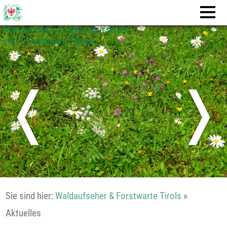
Vereinigung der Waldaufseher
und Forstwarte Tirols
❬
❭
Sie sind hier:
Waldaufseher & Forstwarte Tirols
»
Aktuelles