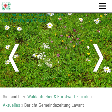
Vereinigung der Waldaufseher
und Forstwarte Tirols
❬
❭
Sie sind hier:
Waldaufseher & Forstwarte Tirols
»
Aktuelles
»
Bericht Gemeindezeitung Lavant