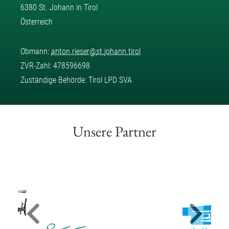
6380 St. Johann in Tirol
Österreich
Obmann:
anton.rieser
@
st.johann.tirol
ZVR-Zahl: 478596698
Zuständige Behörde: Tirol LPD SVA
Unsere Partner