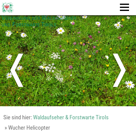
Vereinigung der Waldaufseher
und Forstwarte Tirols
❬
❭
Sie sind hier:
Waldaufseher & Forstwarte Tirols
»
Wucher Helicopter