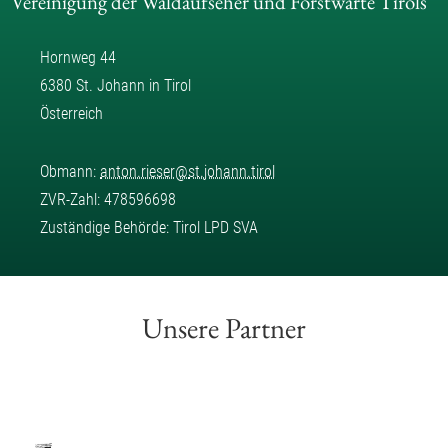
Vereinigung der Waldaufseher und Forstwarte Tirols
Hornweg 44
6380 St. Johann in Tirol
Österreich
Obmann:
anton.rieser
@
st.johann.tirol
ZVR-Zahl: 478596698
Zuständige Behörde: Tirol LPD SVA
Unsere Partner