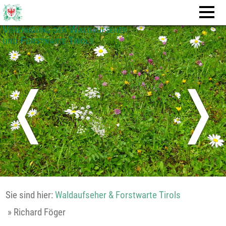
Vereinigung der Waldaufseher
und Forstwarte Tirols
❬
❭
Sie sind hier:
Waldaufseher & Forstwarte Tirols
»
Richard Föger