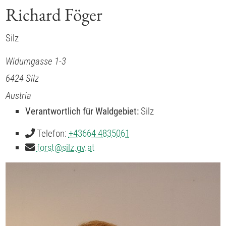
Richard Föger
Silz
Widumgasse 1-3
6424
Silz
Austria
Verantwortlich für Waldgebiet:
Silz
Telefon:
+43664 4835061
forst
@
silz.gv.at