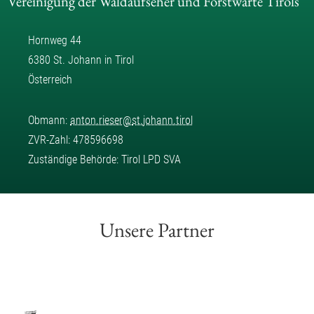
Vereinigung der Waldaufseher und Forstwarte Tirols
Hornweg 44
6380 St. Johann in Tirol
Österreich
Obmann:
anton.rieser
@
st.johann.tirol
ZVR-Zahl: 478596698
Zuständige Behörde: Tirol LPD SVA
Unsere Partner