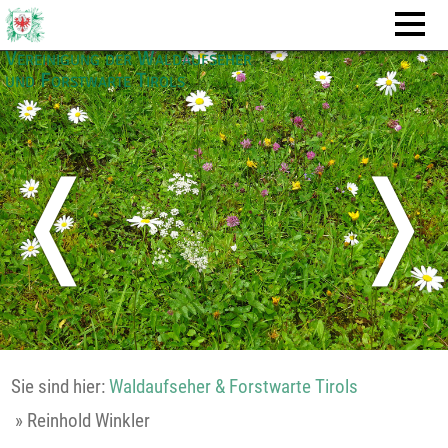
Vereinigung der Waldaufseher
und Forstwarte Tirols
❬
❭
Sie sind hier:
Waldaufseher & Forstwarte Tirols
»
Reinhold Winkler