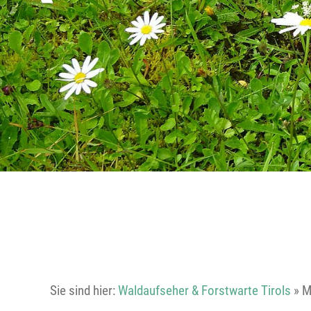
Sie sind hier:
Waldaufseher & Forstwarte Tirols
»
M