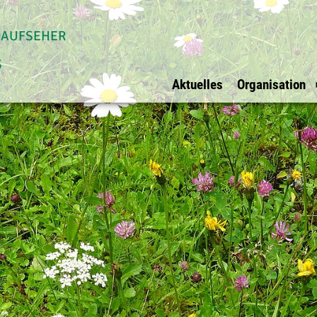
daufseher
s
Aktuelles
Organisation
Allgemein
Waldaufseher Tirols
Überblick
Impressum
Überblick
Vorstand
Datenschutz
Innsbruck Stadt
Vorstandsmit
Ihre Werbung bei
Innsbruck Land
BFI Vertreter
uns?
Schwaz
Rechnungspr
E-Mail
Kufstein
Kitzbühel
Osttirol
Imst