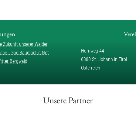
lungen
Vere
ie Zukunft unserer Wälder
Hornweg 44
sche - eine Baumart in Not
6380 St. Johann in Tirol
fitter Bergwald
Österreich
Unsere Partner