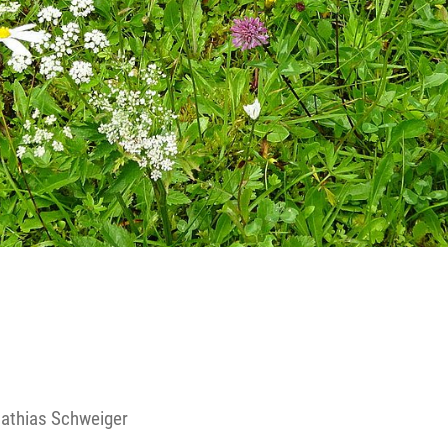
Reutte
Landeck
athias Schweiger