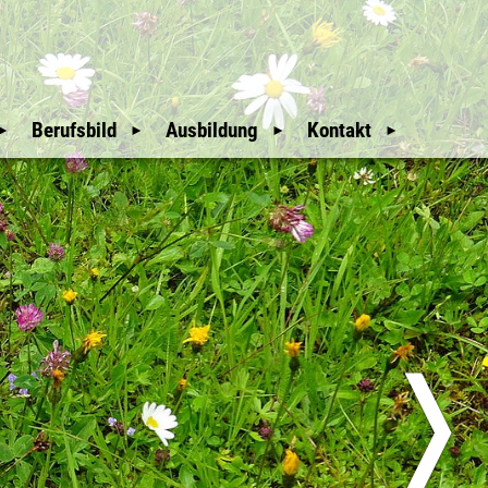
Berufsbild
Ausbildung
Kontakt
Mitgliederbereich
Wir Waldaufseher
Auswahl und
Weitere Hinweise
Ausbildung
An- & Abmeldung
Unsere Geschichte
Downloads
Mitglieder
glieder
Nützliche Links
Sitemap
üfer
Erweiterte Suche
❭