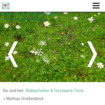
Vereinigung der Waldaufseher
und Forstwarte Tirols
❬
❭
Sie sind hier:
Waldaufseher & Forstwarte Tirols
»
Mathias Grießenböck