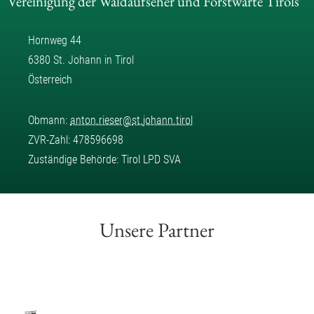
Vereinigung der Waldaufseher und Forstwarte Tirols
Hornweg 44
6380 St. Johann in Tirol
Österreich
Obmann:
anton.rieser
@
st.johann.tirol
ZVR-Zahl: 478596698
Zuständige Behörde: Tirol LPD SVA
Unsere Partner