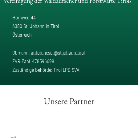
Vereinigung der Waldaufseher und Forstwarte Tirols
Hornweg 44
6380 St. Johann in Tirol
Österreich
Obmann:
anton.rieser
@
st.johann.tirol
ZVR-Zahl: 478596698
Zuständige Behörde: Tirol LPD SVA
Unsere Partner