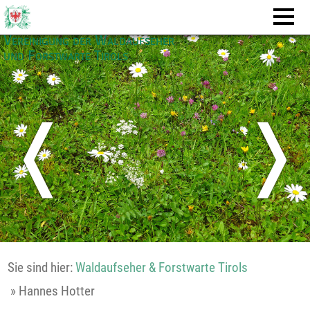
Vereinigung der Waldaufseher
und Forstwarte Tirols
❬
❭
Sie sind hier:
Waldaufseher & Forstwarte Tirols
»
Hannes Hotter