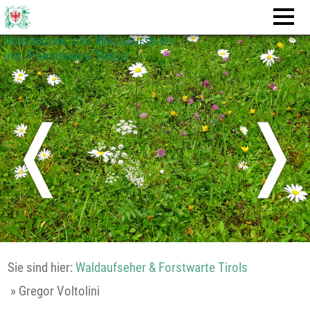
Vereinigung der Waldaufseher
und Forstwarte Tirols
❬
❭
Sie sind hier:
Waldaufseher & Forstwarte Tirols
»
Gregor Voltolini