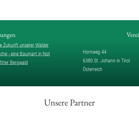
lungen
Vere
ie Zukunft unserer Wälder
Hornweg 44
sche - eine Baumart in Not
6380 St. Johann in Tirol
fitter Bergwald
Österreich
Unsere Partner