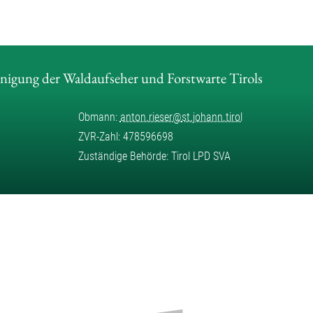
inigung der Waldaufseher und Forstwarte Tirols
Obmann:
anton.rieser
@
st.johann.tirol
ZVR-Zahl: 478596698
Zuständige Behörde: Tirol LPD SVA