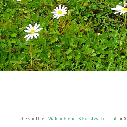
Sie sind hier:
Waldaufseher & Forstwarte Tirols
»
A