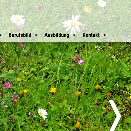
Berufsbild
Ausbildung
Kontakt
Mitgliederbereich
Wir Waldaufseher
Auswahl und
Weitere Hinweise
Ausbildung
An- & Abmeldung
Unsere Geschichte
Downloads
Mitglieder
glieder
Nützliche Links
Sitemap
üfer
Erweiterte Suche
❭