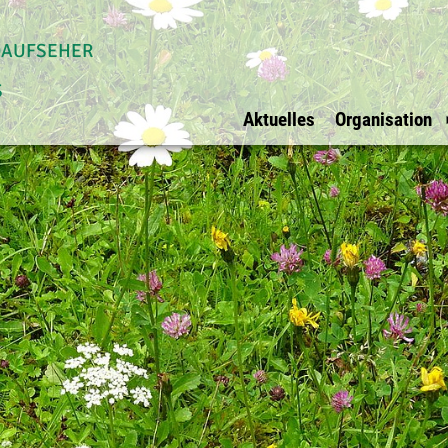
daufseher
s
Aktuelles
Organisation
Allgemein
Waldaufseher Tirols
Überblick
Impressum
Überblick
Vorstand
Datenschutz
Innsbruck Stadt
Vorstandsmit
Ihre Werbung bei
Innsbruck Land
BFI Vertreter
uns?
Schwaz
Rechnungspr
E-Mail
Kufstein
Kitzbühel
Osttirol
Imst