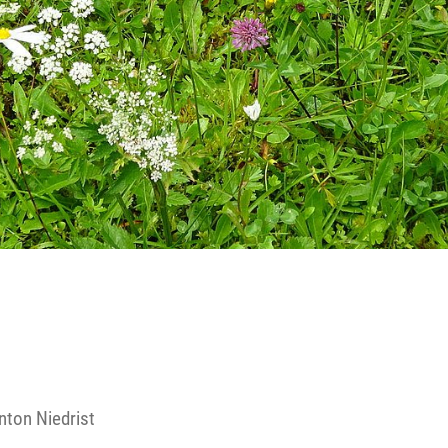
Reutte
Landeck
nton Niedrist