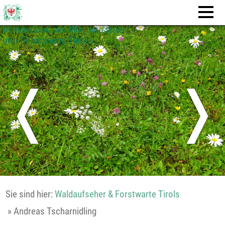
Vereinigung der Waldaufseher
und Forstwarte Tirols
❬
❭
Sie sind hier:
Waldaufseher & Forstwarte Tirols
»
Andreas Tscharnidling