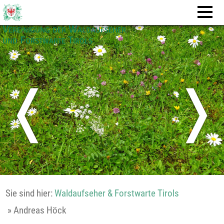
Vereinigung der Waldaufseher
und Forstwarte Tirols
❬
❭
Sie sind hier:
Waldaufseher & Forstwarte Tirols
»
Andreas Höck