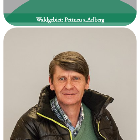
Waldgebiet:
Pettneu a.Arlberg
Oskar Scherl