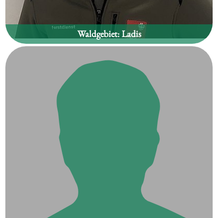
Waldgebiet:
Ladis
Ing. Robert Pittl