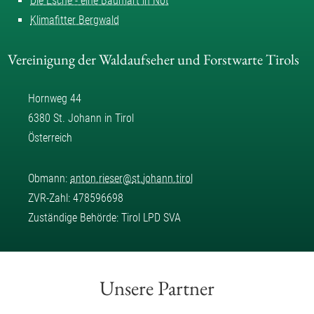
Die Esche - eine Baumart in Not
Klimafitter Bergwald
Vereinigung der Waldaufseher und Forstwarte Tirols
Hornweg 44
6380 St. Johann in Tirol
Österreich
Obmann:
anton.rieser
@
st.johann.tirol
ZVR-Zahl: 478596698
Zuständige Behörde: Tirol LPD SVA
Unsere Partner