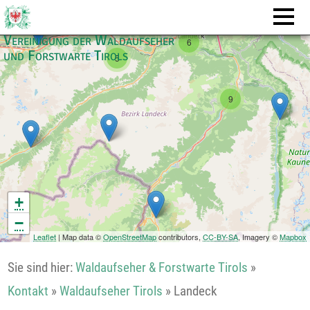
Vereinigung der Waldaufseher
6
und Forstwarte Tirols
5
9
+
−
Leaflet
| Map data ©
OpenStreetMap
contributors,
CC-BY-SA
, Imagery ©
Mapbox
Sie sind hier:
Waldaufseher & Forstwarte Tirols
»
Kontakt
»
Waldaufseher Tirols
»
Landeck