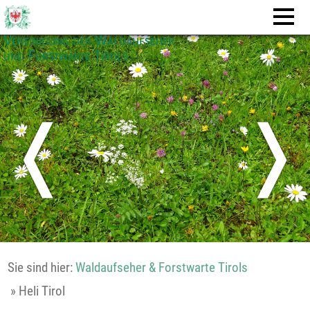
Vereinigung der Waldaufseher
und Forstwarte Tirols
❬
❭
Sie sind hier:
Waldaufseher & Forstwarte Tirols
»
Heli Tirol