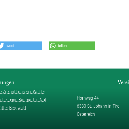
tweet
teilen
lungen
Vere
ie Zukunft unserer Wälder
Hornweg 44
sche - eine Baumart in Not
6380 St. Johann in Tirol
fitter Bergwald
Österreich