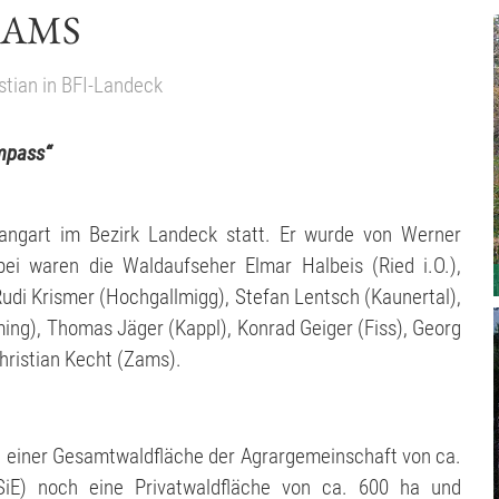
ZAMS
stian
in
BFI-Landeck
mpass“
angart im Bezirk Landeck statt. Er wurde von Werner
bei waren die Waldaufseher Elmar Halbeis (Ried i.O.),
 Rudi Krismer (Hochgallmigg), Stefan Lentsch (Kaunertal),
ing), Thomas Jäger (Kappl), Konrad Geiger (Fiss), Georg
hristian Kecht (Zams).
 einer Gesamtwaldfläche der Agrargemeinschaft von ca.
E) noch eine Privatwaldfläche von ca. 600 ha und