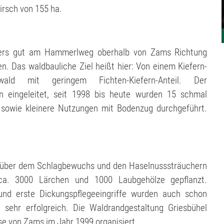
rsch von 155 ha.
onders gut am Hammerlweg oberhalb von Zams Richtung
n. Das waldbauliche Ziel heißt hier: Von einem Kiefern-
ald mit geringem Fichten-Kiefern-Anteil. Der
n eingeleitet, seit 1998 bis heute wurden 15 schmal
 sowie kleinere Nutzungen mit Bodenzug durchgeführt.
enüber dem Schlagbewuchs und den Haselnusssträuchern
a. 3000 Lärchen und 1000 Laubgehölze gepflanzt.
d erste Dickungspflegeeingriffe wurden auch schon
 sehr erfolgreich. Die Waldrandgestaltung Griesbühel
se von Zams im Jahr 1999 organisiert.