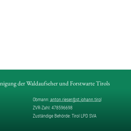
inigung der Waldaufseher und Forstwarte Tirols
Obmann:
anton.rieser
@
st.johann.tirol
ZVR-Zahl: 478596698
Zuständige Behörde: Tirol LPD SVA