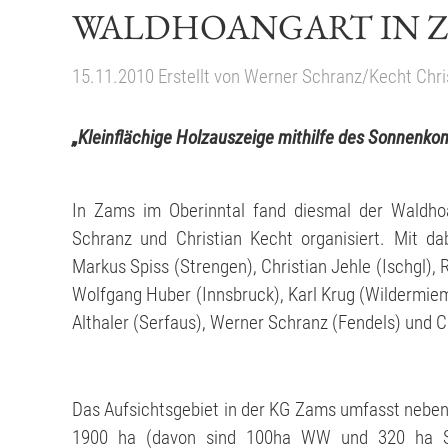
WALDHOANGART IN 
15.11.2010
Erstellt von
Werner Schranz/Kecht Chri
„Kleinflächige Holzauszeige mithilfe des Sonnenko
In Zams im Oberinntal fand diesmal der Waldho
Schranz und Christian Kecht organisiert. Mit da
Markus Spiss (Strengen), Christian Jehle (Ischgl),
Wolfgang Huber (Innsbruck), Karl Krug (Wildermiem
Althaler (Serfaus), Werner Schranz (Fendels) und C
Das Aufsichtsgebiet in der KG Zams umfasst neben
1900 ha (davon sind 100ha WW und 320 ha Si