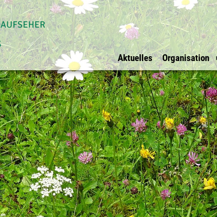
daufseher
s
Aktuelles
Organisation
Allgemein
Waldaufseher Tirols
Überblick
Impressum
Überblick
Vorstand
Datenschutz
Innsbruck Stadt
Vorstandsmit
Ihre Werbung bei
Innsbruck Land
BFI Vertreter
uns?
Schwaz
Rechnungspr
E-Mail
Kufstein
Kitzbühel
Osttirol
Imst