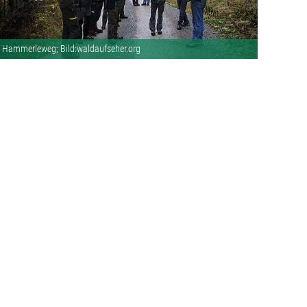
Hammerleweg; Bild:waldaufseher.org