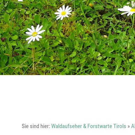
Sie sind hier:
Waldaufseher & Forstwarte Tirols
»
A