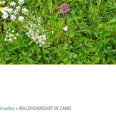
Reutte
Landeck
ktuelles
»
WALDHOANGART IN ZAMS