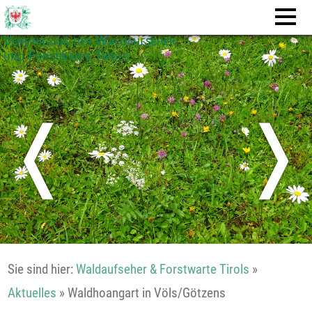
Vereinigung der Waldaufseher
und Forstwarte Tirols
❬
❭
Sie sind hier:
Waldaufseher & Forstwarte Tirols
»
Aktuelles
»
Waldhoangart in Völs/Götzens