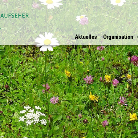
daufseher
s
Aktuelles
Organisation
Allgemein
Waldaufseher Tirols
Überblick
Impressum
Überblick
Vorstand
Datenschutz
Innsbruck Stadt
Vorstandsmit
Ihre Werbung bei
Innsbruck Land
BFI Vertreter
uns?
Schwaz
Rechnungspr
E-Mail
Kufstein
Kitzbühel
Osttirol
Imst