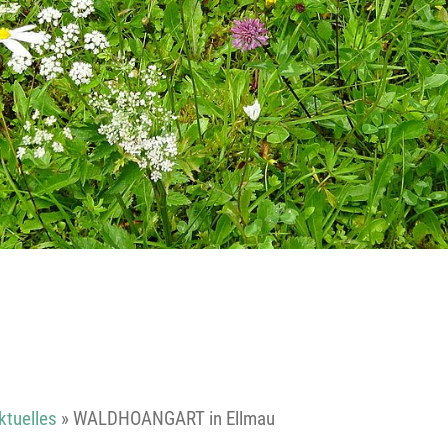
Reutte
Landeck
ktuelles
»
WALDHOANGART in Ellmau