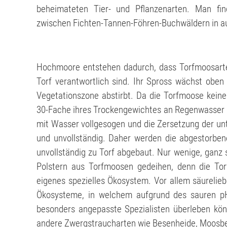
beheimateten Tier- und Pflanzenarten. Man fi
zwischen Fichten-Tannen-Föhren-Buchwäldern in au
Hochmoore entstehen dadurch, dass Torfmoosarten 
Torf verantwortlich sind. Ihr Spross wächst oben
Vegetationszone abstirbt. Da die Torfmoose keine
30-Fache ihres Trockengewichtes an Regenwasser s
mit Wasser vollgesogen und die Zersetzung der un
und unvollständig. Daher werden die abgestorben
unvollständig zu Torf abgebaut. Nur wenige, ganz
Polstern aus Torfmoosen gedeihen, denn die To
eigenes spezielles Ökosystem. Vor allem säurelieb
Ökosysteme, in welchem aufgrund des sauren pH-
besonders angepasste Spezialisten überleben könn
andere Zwergstraucharten wie Besenheide, Moosbe