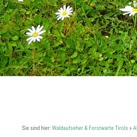
Sie sind hier:
Waldaufseher & Forstwarte Tirols
»
A