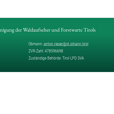
inigung der Waldaufseher und Forstwarte Tirols
Obmann:
anton.rieser
@
st.johann.tirol
ZVR-Zahl: 478596698
Zuständige Behörde: Tirol LPD SVA