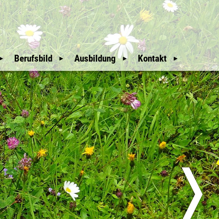
Berufsbild
Ausbildung
Kontakt
Mitgliederbereich
Wir Waldaufseher
Auswahl und
Weitere Hinweise
Ausbildung
An- & Abmeldung
Unsere Geschichte
Downloads
Mitglieder
glieder
Nützliche Links
Sitemap
üfer
Erweiterte Suche
❭