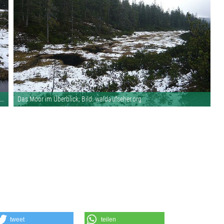
eher.org
Das Moor im Überblick; Bild: waldaufseher.org
tweet
teilen