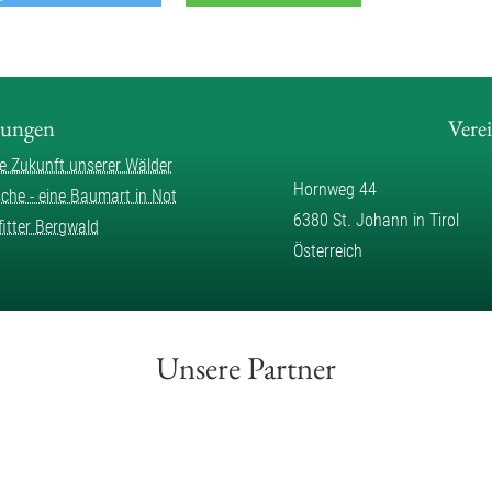
lungen
Vere
ie Zukunft unserer Wälder
Hornweg 44
sche - eine Baumart in Not
6380 St. Johann in Tirol
fitter Bergwald
Österreich
Unsere Partner