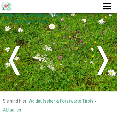
Vereinigung der Waldaufseher
und Forstwarte Tirols
❬
❭
Sie sind hier:
Waldaufseher & Forstwarte Tirols
»
Aktuelles