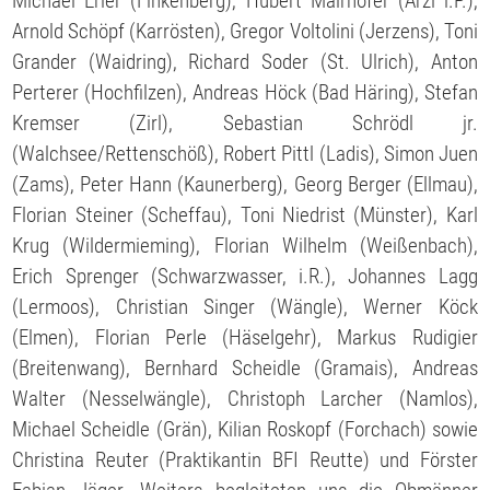
Michael Erler (Finkenberg), Hubert Mairhofer (Arzl i.P.),
Arnold Schöpf (Karrösten), Gregor Voltolini (Jerzens), Toni
Grander (Waidring), Richard Soder (St. Ulrich), Anton
Perterer (Hochfilzen), Andreas Höck (Bad Häring), Stefan
Kremser (Zirl), Sebastian Schrödl jr.
(Walchsee/Rettenschöß), Robert Pittl (Ladis), Simon Juen
(Zams), Peter Hann (Kaunerberg), Georg Berger (Ellmau),
Florian Steiner (Scheffau), Toni Niedrist (Münster), Karl
Krug (Wildermieming), Florian Wilhelm (Weißenbach),
Erich Sprenger (Schwarzwasser, i.R.), Johannes Lagg
(Lermoos), Christian Singer (Wängle), Werner Köck
(Elmen), Florian Perle (Häselgehr), Markus Rudigier
(Breitenwang), Bernhard Scheidle (Gramais), Andreas
Walter (Nesselwängle), Christoph Larcher (Namlos),
Michael Scheidle (Grän), Kilian Roskopf (Forchach) sowie
Christina Reuter (Praktikantin BFI Reutte) und Förster