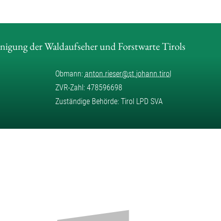
inigung der Waldaufseher und Forstwarte Tirols
Obmann:
anton.rieser
@
st.johann.tirol
ZVR-Zahl: 478596698
Zuständige Behörde: Tirol LPD SVA