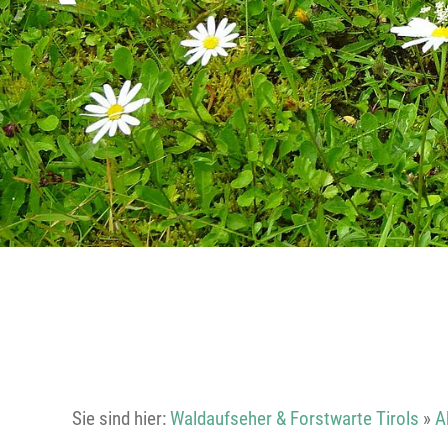
Sie sind hier:
Waldaufseher & Forstwarte Tirols
»
A