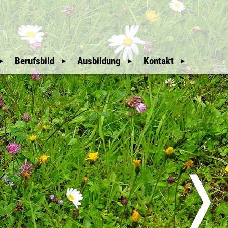
Berufsbild
Ausbildung
Kontakt
Mitgliederbereich
Wir Waldaufseher
Auswahl und
Weitere Hinweise
Ausbildung
An- & Abmeldung
Unsere Geschichte
Downloads
Mitglieder
glieder
Nützliche Links
Sitemap
üfer
Erweiterte Suche
❭