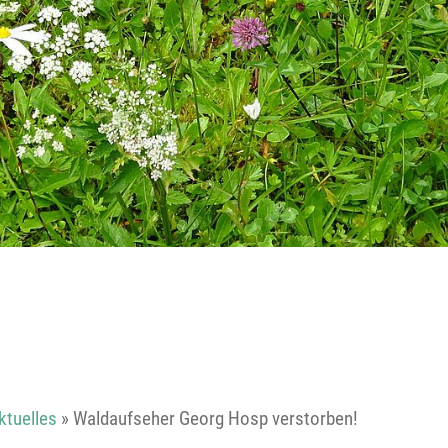
Reutte
Landeck
ktuelles
»
Waldaufseher Georg Hosp verstorben!