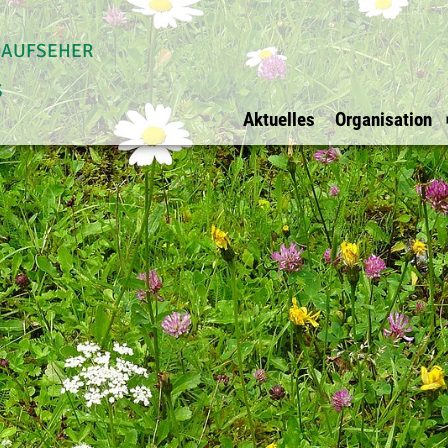
daufseher
s
Aktuelles
Organisation
Allgemein
Waldaufseher Tirols
Überblick
Impressum
Überblick
Vorstand
Datenschutz
Innsbruck Stadt
Vorstandsmit
Ihre Werbung bei
Innsbruck Land
BFI Vertreter
uns?
Schwaz
Rechnungspr
E-Mail
Kufstein
Kitzbühel
Osttirol
Imst