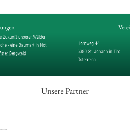
lungen
Vere
ie Zukunft unserer Wälder
Hornweg 44
sche - eine Baumart in Not
6380 St. Johann in Tirol
fitter Bergwald
Österreich
Unsere Partner