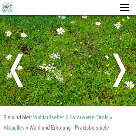
Vereinigung der Waldaufseher
und Forstwarte Tirols
❬
❭
Sie sind hier:
Waldaufseher & Forstwarte Tirols
»
Aktuelles
»
Wald und Erholung - Praxisbeispiele