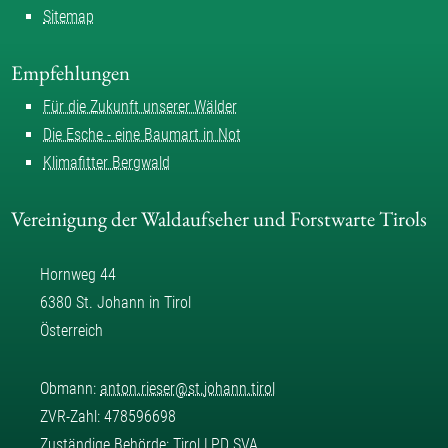
Sitemap
Empfehlungen
Für die Zukunft unserer Wälder
Die Esche - eine Baumart in Not
Klimafitter Bergwald
Vereinigung der Waldaufseher und Forstwarte Tirols
Hornweg 44
6380 St. Johann in Tirol
Österreich
Obmann:
anton.rieser
@
st.johann.tirol
ZVR-Zahl: 478596698
Zuständige Behörde: Tirol LPD SVA