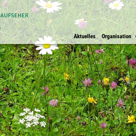
daufseher
s
Aktuelles
Organisation
Allgemein
Waldaufseher Tirols
Überblick
Impressum
Überblick
Vorstand
Datenschutz
Innsbruck Stadt
Vorstandsmit
Ihre Werbung bei
Innsbruck Land
BFI Vertreter
uns?
Schwaz
Rechnungspr
E-Mail
Kufstein
Kitzbühel
Osttirol
Imst