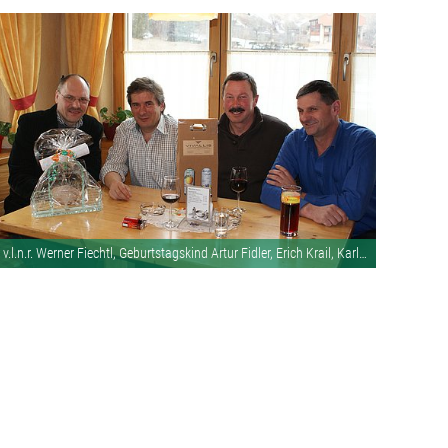
v.l.n.r. Werner Fiechtl, Geburtstagskind Artur Fidler, Erich Krail, Karlheinz Oppl