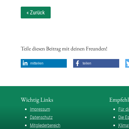
« Zurück
Teile diesen Beitrag mit deinen Freunden!
mitteilen
teilen
Wichtig Links
Empfeh
Impressum
Für d
Datenschutz
Die E
Mitgliederbereich
Klima