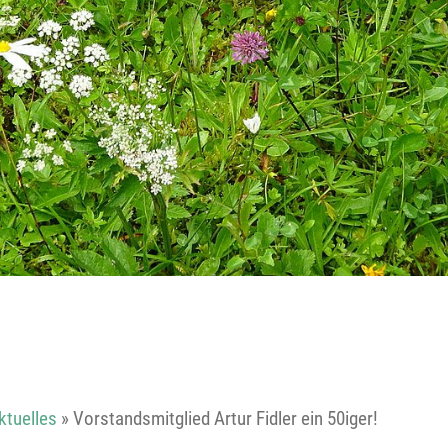
Reutte
Landeck
ktuelles
»
Vorstandsmitglied Artur Fidler ein 50iger!