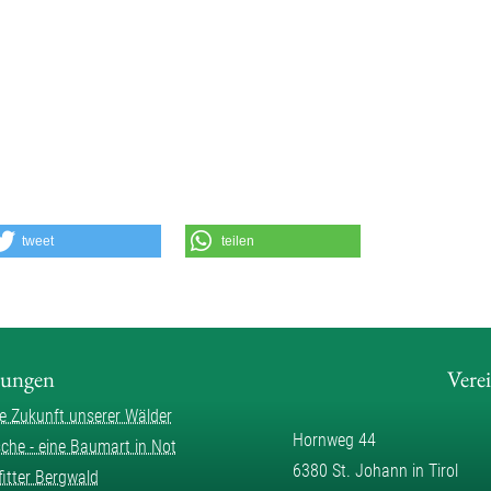
tweet
teilen
lungen
Vere
ie Zukunft unserer Wälder
Hornweg 44
sche - eine Baumart in Not
6380 St. Johann in Tirol
fitter Bergwald