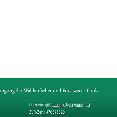
inigung der Waldaufseher und Forstwarte Tirols
Obmann:
anton.rieser
@
st.johann.tirol
ZVR-Zahl: 478596698