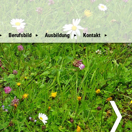
Berufsbild
Ausbildung
Kontakt
Mitgliederbereich
Wir Waldaufseher
Auswahl und
Weitere Hinweise
Ausbildung
An- & Abmeldung
Unsere Geschichte
Downloads
Mitglieder
glieder
Nützliche Links
Sitemap
üfer
Erweiterte Suche
❭