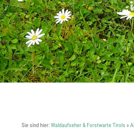
Sie sind hier:
Waldaufseher & Forstwarte Tirols
»
A