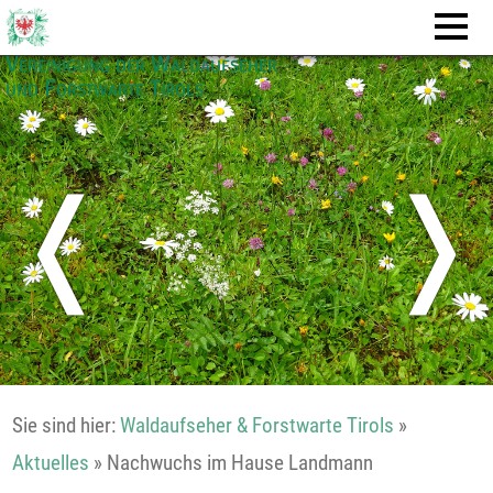
Vereinigung der Waldaufseher
und Forstwarte Tirols
❬
❭
Sie sind hier:
Waldaufseher & Forstwarte Tirols
»
Aktuelles
»
Nachwuchs im Hause Landmann