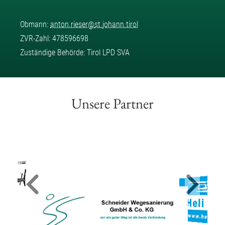
Obmann:
anton.rieser
@
st.johann.tirol
ZVR-Zahl: 478596698
Zuständige Behörde: Tirol LPD SVA
Unsere Partner