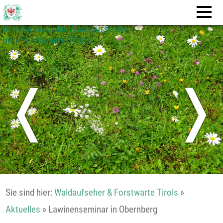
Vereinigung der Waldaufseher
und Forstwarte Tirols
❬
❭
Sie sind hier:
Waldaufseher & Forstwarte Tirols
»
Aktuelles
»
Lawinenseminar in Obernberg