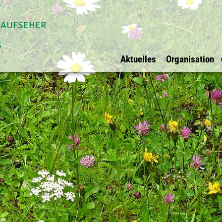
daufseher
s
Aktuelles
Organisation
Allgemein
Waldaufseher Tirols
Überblick
Impressum
Überblick
Vorstand
Datenschutz
Innsbruck Stadt
Vorstandsmit
Ihre Werbung bei
Innsbruck Land
BFI Vertreter
uns?
Schwaz
Rechnungspr
E-Mail
Kufstein
Kitzbühel
Osttirol
Imst