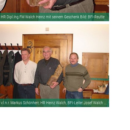
HR Dipl.Ing.FM Walch Heinz mit seinem Geschenk Bild: BFI-Reutte
v.l.n.r. Markus Schönherr, HR Heinz Walch, BFI-Leiter Josef Walch Bild: BFI-Reutte