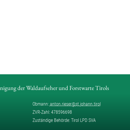
inigung der Waldaufseher und Forstwarte Tirols
Obmann:
anton.rieser
@
st.johann.tirol
ZVR-Zahl: 478596698
Zuständige Behörde: Tirol LPD SVA