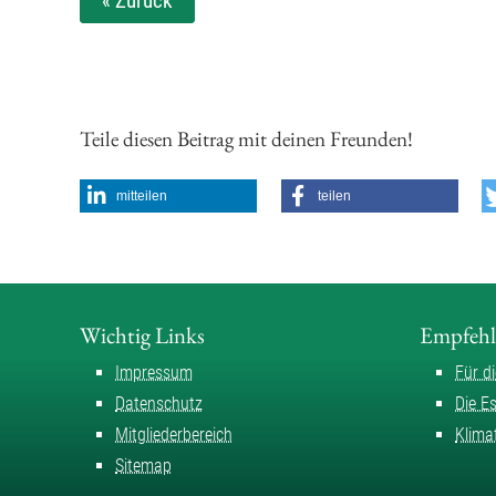
« Zurück
Teile diesen Beitrag mit deinen Freunden!
mitteilen
teilen
Wichtig Links
Empfeh
Impressum
Für d
Datenschutz
Die E
Mitgliederbereich
Klima
Sitemap