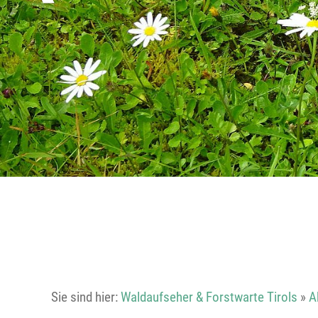
Sie sind hier:
Waldaufseher & Forstwarte Tirols
»
A