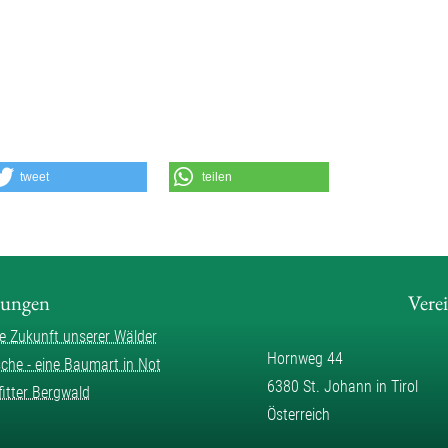
tweet
teilen
lungen
Vere
ie Zukunft unserer Wälder
Hornweg 44
sche - eine Baumart in Not
6380 St. Johann in Tirol
fitter Bergwald
Österreich