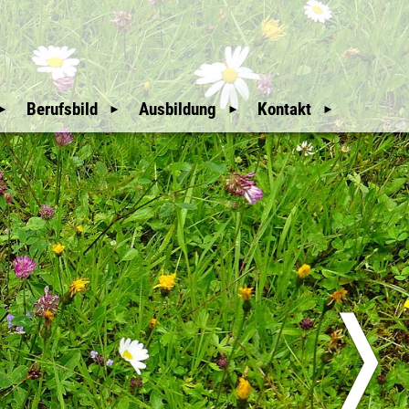
Berufsbild
Ausbildung
Kontakt
Mitgliederbereich
Wir Waldaufseher
Auswahl und
Weitere Hinweise
Ausbildung
An- & Abmeldung
Unsere Geschichte
Downloads
Mitglieder
glieder
Nützliche Links
Sitemap
üfer
Erweiterte Suche
❭