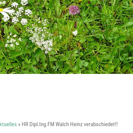
Reutte
Landeck
ktuelles
»
HR Dipl.Ing.FM Walch Heinz verabschiedet!!