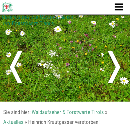
Vereinigung der Waldaufseher
und Forstwarte Tirols
❬
❭
Sie sind hier:
Waldaufseher & Forstwarte Tirols
»
Aktuelles
»
Heinrich Krautgasser verstorben!