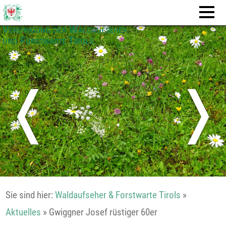
Vereinigung der Waldaufseher
und Forstwarte Tirols
❬
❭
Sie sind hier:
Waldaufseher & Forstwarte Tirols
»
Aktuelles
»
Gwiggner Josef rüstiger 60er