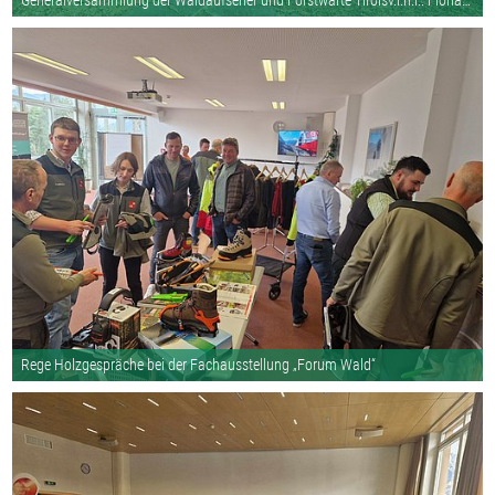
Generalversammlung der Waldaufseher und Forstwarte Tirolsv.l.n.r.: Florian G
Rege Holzgespräche bei der Fachausstellung „Forum Wald“