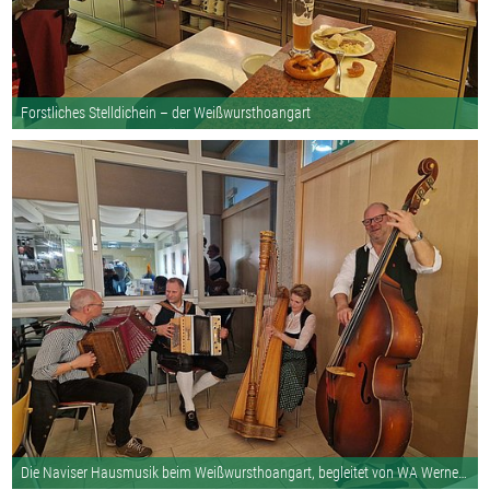
Forstliches Stelldichein – der Weißwursthoangart
Die Naviser Hausmusik beim Weißwursthoangart, begleitet von WA Werner Fiec