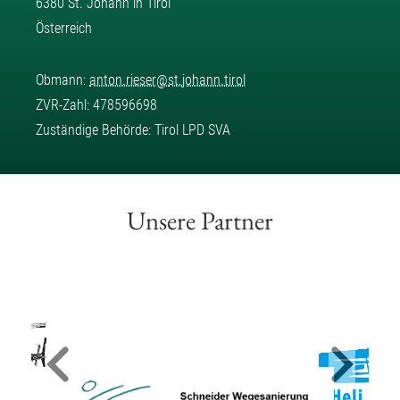
6380 St. Johann in Tirol
Österreich
Obmann:
anton.rieser
@
st.johann.tirol
ZVR-Zahl: 478596698
Zuständige Behörde: Tirol LPD SVA
Unsere Partner