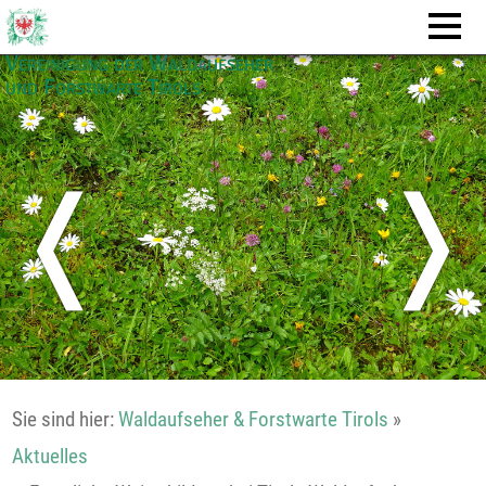
Vereinigung der Waldaufseher
und Forstwarte Tirols
❬
❭
Sie sind hier:
Waldaufseher & Forstwarte Tirols
»
Aktuelles