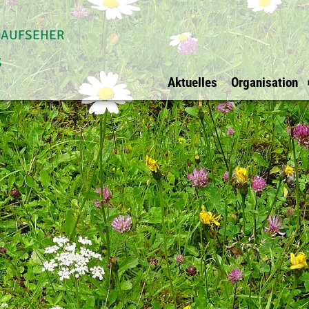
daufseher
s
Aktuelles
Organisation
Allgemein
Waldaufseher Tirols
Überblick
Impressum
Überblick
Vorstand
Datenschutz
Innsbruck Stadt
Vorstandsmit
Ihre Werbung bei
Innsbruck Land
BFI Vertreter
uns?
Schwaz
Rechnungspr
E-Mail
Kufstein
Kitzbühel
Osttirol
Imst