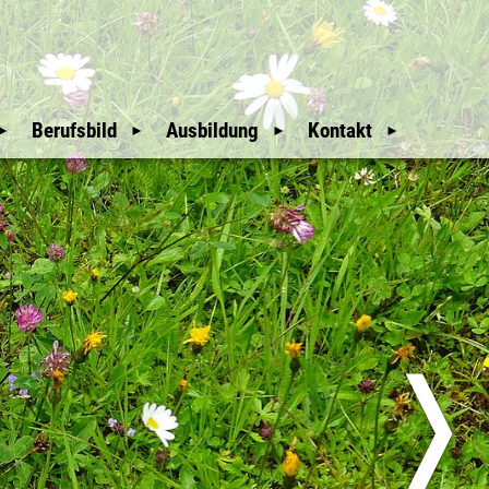
Berufsbild
Ausbildung
Kontakt
Mitgliederbereich
Wir Waldaufseher
Auswahl und
Weitere Hinweise
Ausbildung
An- & Abmeldung
Unsere Geschichte
Downloads
Mitglieder
glieder
Nützliche Links
Sitemap
üfer
Erweiterte Suche
❭