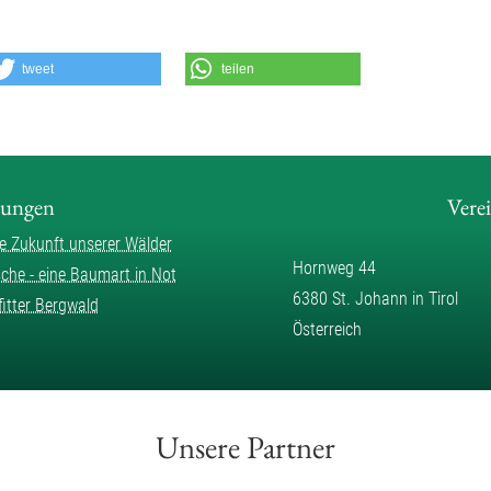
tweet
teilen
lungen
Vere
ie Zukunft unserer Wälder
Hornweg 44
sche - eine Baumart in Not
6380 St. Johann in Tirol
fitter Bergwald
Österreich
Unsere Partner