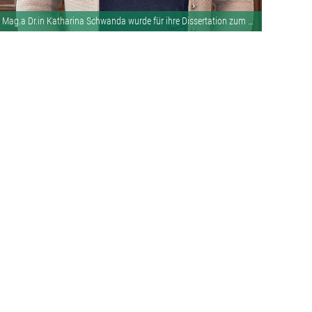
Mag.a Dr.in Katharina Schwanda wurde für ihre Dissertation zum Eschentriebsterben mit dem Preis aus dem Fonds „120 Jahre Universität für Bodenkultur“ ausgezeichnet.Bild: BFW