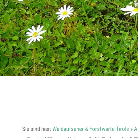
Sie sind hier:
Waldaufseher & Forstwarte Tirols
»
A