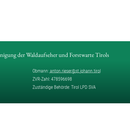
inigung der Waldaufseher und Forstwarte Tirols
Obmann:
anton.rieser
@
st.johann.tirol
ZVR-Zahl: 478596698
Zuständige Behörde: Tirol LPD SVA