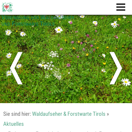
Vereinigung der Waldaufseher
und Forstwarte Tirols
❬
❭
Sie sind hier:
Waldaufseher & Forstwarte Tirols
»
Aktuelles