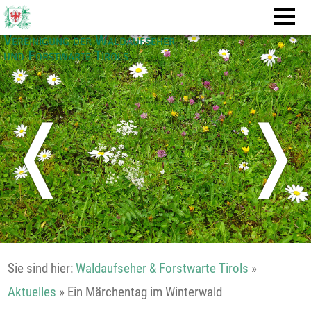
Vereinigung der Waldaufseher
und Forstwarte Tirols
❬
❭
Sie sind hier:
Waldaufseher & Forstwarte Tirols
»
Aktuelles
»
Ein Märchentag im Winterwald