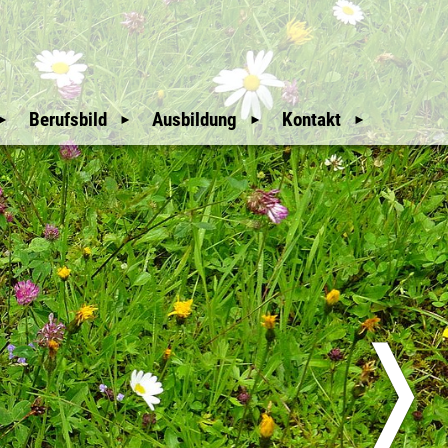
Berufsbild
Ausbildung
Kontakt
Mitgliederbereich
Wir Waldaufseher
Auswahl und
Weitere Hinweise
Ausbildung
An- & Abmeldung
Unsere Geschichte
Downloads
Mitglieder
glieder
Nützliche Links
Sitemap
üfer
Erweiterte Suche
❭