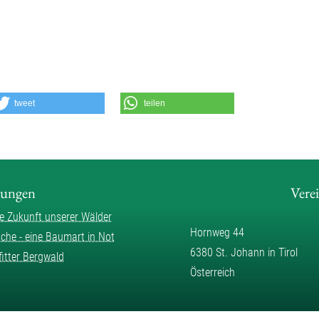
tweet
teilen
lungen
Vere
ie Zukunft unserer Wälder
Hornweg 44
sche - eine Baumart in Not
6380 St. Johann in Tirol
fitter Bergwald
Österreich