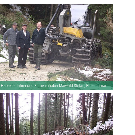
Harvesterfahrer und Firmeninhaber Maiwald Stefan, Ehrenobmann Prantl Josef, Waldaufseher Fiechtl Werner v.r.n.l.