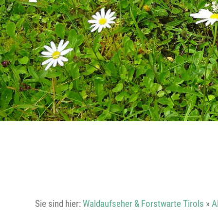
Sie sind hier:
Waldaufseher & Forstwarte Tirols
»
A