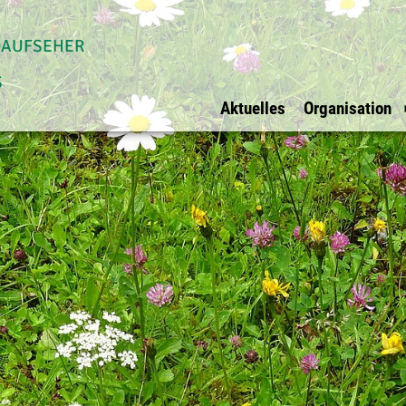
daufseher
s
Aktuelles
Organisation
Allgemein
Waldaufseher Tirols
Überblick
Impressum
Überblick
Vorstand
Datenschutz
Innsbruck Stadt
Vorstandsmit
Ihre Werbung bei
Innsbruck Land
BFI Vertreter
uns?
Schwaz
Rechnungspr
E-Mail
Kufstein
Kitzbühel
Osttirol
Imst