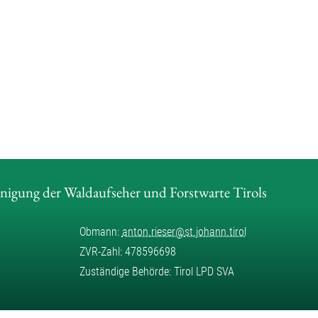
inigung der Waldaufseher und Forstwarte Tirols
Obmann:
anton.rieser
@
st.johann.tirol
ZVR-Zahl: 478596698
Zuständige Behörde: Tirol LPD SVA