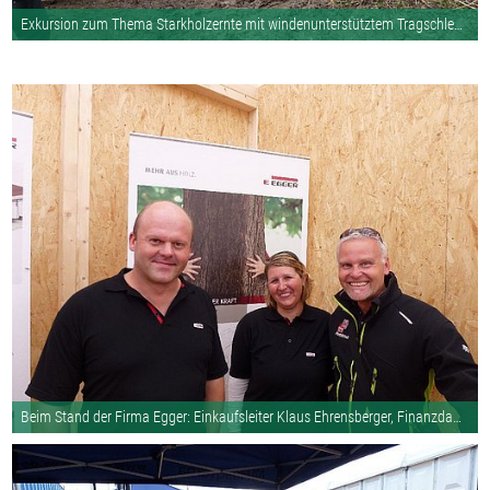
Exkursion zum Thema Starkholzernte mit windenunterstütztem Tragschlepper; Bild: waldaufseher.org
Beim Stand der Firma Egger: Einkaufsleiter Klaus Ehrensberger, Finanzdame D