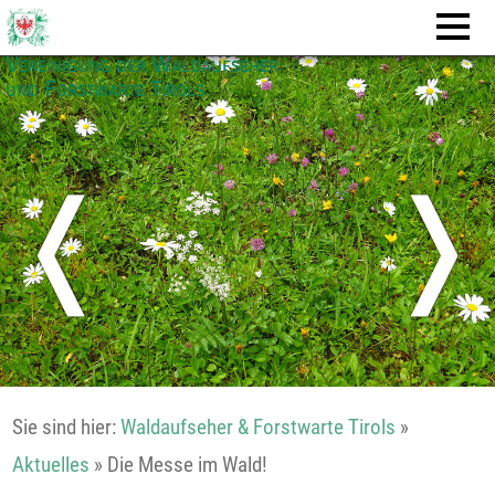
Vereinigung der Waldaufseher
und Forstwarte Tirols
❬
❭
Sie sind hier:
Waldaufseher & Forstwarte Tirols
»
Aktuelles
»
Die Messe im Wald!