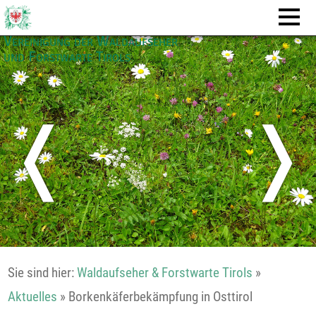
Vereinigung der Waldaufseher
und Forstwarte Tirols
❬
❭
Sie sind hier:
Waldaufseher & Forstwarte Tirols
»
Aktuelles
»
Borkenkäferbekämpfung in Osttirol