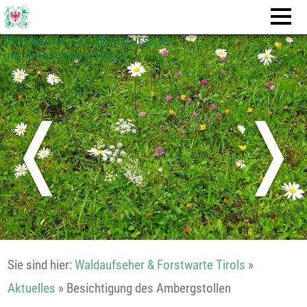
Vereinigung der Waldaufseher
und Forstwarte Tirols
❬
❭
Sie sind hier:
Waldaufseher & Forstwarte Tirols
»
Aktuelles
»
Besichtigung des Ambergstollen