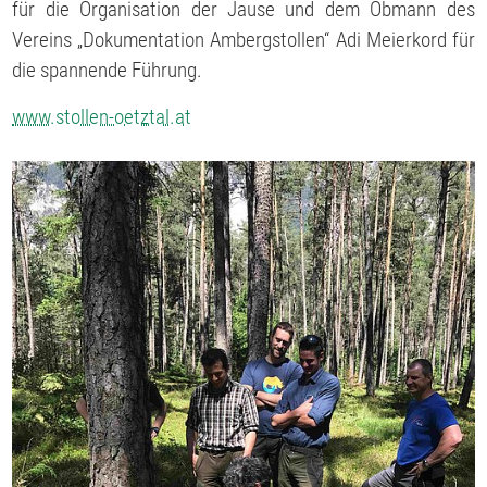
für die Organisation der Jause und dem Obmann des
Vereins „Dokumentation Ambergstollen“ Adi Meierkord für
die spannende Führung.
www.stollen-oetztal.at