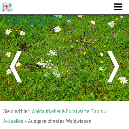
Vereinigung der Waldaufseher
und Forstwarte Tirols
❬
❭
Sie sind hier:
Waldaufseher & Forstwarte Tirols
»
Aktuelles
»
Ausgezeichnetes Waldwissen