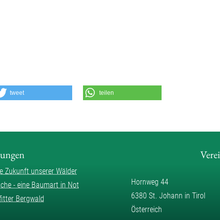
tweet
teilen
lungen
Vere
ie Zukunft unserer Wälder
Hornweg 44
sche - eine Baumart in Not
6380 St. Johann in Tirol
fitter Bergwald
Österreich