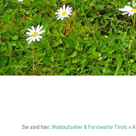
Sie sind hier:
Waldaufseher & Forstwarte Tirols
»
A