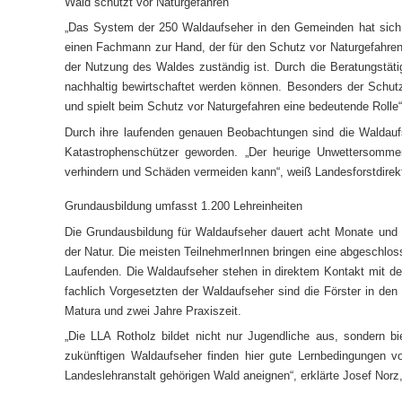
Wald schützt vor Naturgefahren
„Das System der 250 Waldaufseher in den Gemeinden hat sich 
einen Fachmann zur Hand, der für den Schutz vor Naturgefahren,
der Nutzung des Waldes zuständig ist. Durch die Beratungstäti
nachhaltig bewirtschaftet werden können. Besonders der Schutzw
und spielt beim Schutz vor Naturgefahren eine bedeutende Rolle
Durch ihre laufenden genauen Beobachtungen sind die Waldauf
Katastrophenschützer geworden. „Der heurige Unwettersommer
verhindern und Schäden vermeiden kann“, weiß Landesforstdirek
Grundausbildung umfasst 1.200 Lehreinheiten
Die Grundausbildung für Waldaufseher dauert acht Monate und 
der Natur. Die meisten TeilnehmerInnen bringen eine abgeschlos
Laufenden. Die Waldaufseher stehen in direktem Kontakt mit de
fachlich Vorgesetzten der Waldaufseher sind die Förster in den 
Matura und zwei Jahre Praxiszeit.
„Die LLA Rotholz bildet nicht nur Jugendliche aus, sondern 
zukünftigen Waldaufseher finden hier gute Lernbedingungen v
Landeslehranstalt gehörigen Wald aneignen“, erklärte
Josef Norz