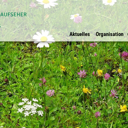
daufseher
s
Aktuelles
Organisation
Allgemein
Waldaufseher Tirols
Überblick
Impressum
Überblick
Vorstand
Datenschutz
Innsbruck Stadt
Vorstandsmit
Ihre Werbung bei
Innsbruck Land
BFI Vertreter
uns?
Schwaz
Rechnungspr
E-Mail
Kufstein
Kitzbühel
Osttirol
Imst