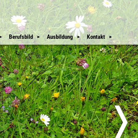
Berufsbild
Ausbildung
Kontakt
Mitgliederbereich
Wir Waldaufseher
Auswahl und
Weitere Hinweise
Ausbildung
An- & Abmeldung
Unsere Geschichte
Downloads
Mitglieder
glieder
Nützliche Links
Sitemap
üfer
Erweiterte Suche
❭