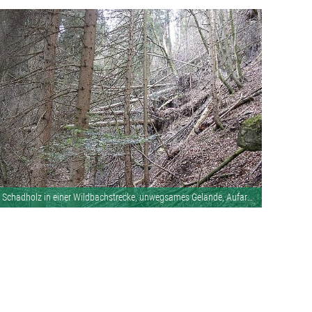
Schadholz in einer Wildbachstrecke, unwegsames Gelände, Aufarbeitung durchgeführt! Bild: waldaufseher.org