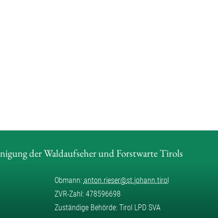
inigung der Waldaufseher und Forstwarte Tirols
Obmann:
anton.rieser
@
st.johann.tirol
ZVR-Zahl: 478596698
Zuständige Behörde: Tirol LPD SVA