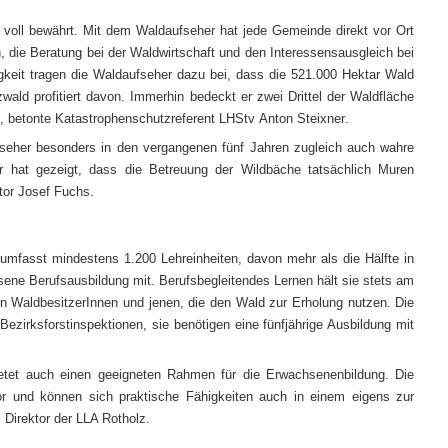
voll bewährt. Mit dem Waldaufseher hat jede Gemeinde direkt vor Ort
 die Beratung bei der Waldwirtschaft und den Interessensausgleich bei
gkeit tragen die Waldaufseher dazu bei, dass die 521.000 Hektar Wald
ald profitiert davon. Immerhin bedeckt er zwei Drittel der Waldfläche
“, betonte Katastrophenschutzreferent LHStv
Anton Steixner
.
seher besonders in den vergangenen fünf Jahren zugleich auch wahre
 hat gezeigt, dass die Betreuung der Wildbäche tatsächlich Muren
tor
Josef Fuchs
.
umfasst mindestens 1.200 Lehreinheiten, davon mehr als die Hälfte in
sene Berufsausbildung mit. Berufsbegleitendes Lernen hält sie stets am
n WaldbesitzerInnen und jenen, die den Wald zur Erholung nutzen. Die
Bezirksforstinspektionen, sie benötigen eine fünfjährige Ausbildung mit
bietet auch einen geeigneten Rahmen für die Erwachsenenbildung. Die
or und können sich praktische Fähigkeiten auch in einem eigens zur
, Direktor der LLA Rotholz.