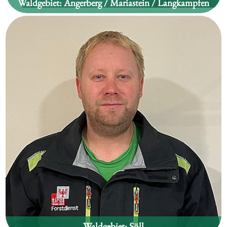
Waldgebiet:
Angerberg / Mariastein / Langkampfen
Hannes Hotter
Waldgebiet:
Söll