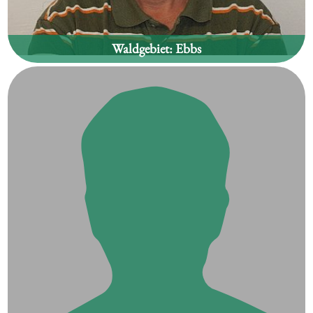
Waldgebiet:
Ebbs
Wolfgang Anker