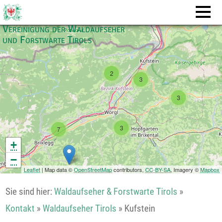
4
Vereinigung der Waldaufseher
und Forstwarte Tirols
2
3
3
3
7
+
−
Leaflet
| Map data ©
OpenStreetMap
contributors,
CC-BY-SA
, Imagery ©
Mapbox
Sie sind hier:
Waldaufseher & Forstwarte Tirols
»
Kontakt
»
Waldaufseher Tirols
»
Kufstein